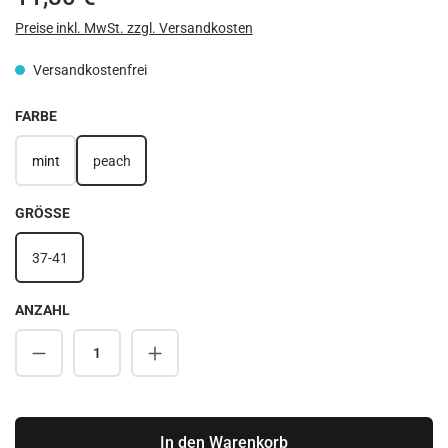
Preise inkl. MwSt. zzgl. Versandkosten
Versandkostenfrei
AUSWÄHLEN
FARBE
mint
peach
AUSWÄHLEN
GRÖSSE
37-41
ANZAHL
Produkt Anzahl: Gib den gewünschten Wert ei
In den Warenkorb