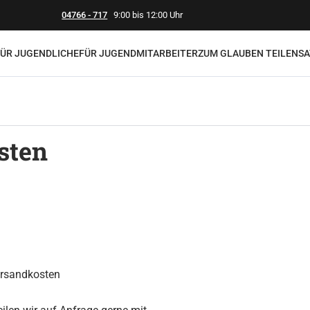
04766 - 717
9:00 bis 12:00 Uhr
FÜR JUGENDLICHE
FÜR JUGENDMITARBEITER
ZUM GLAUBEN TEILEN
SA
sten
ersandkosten