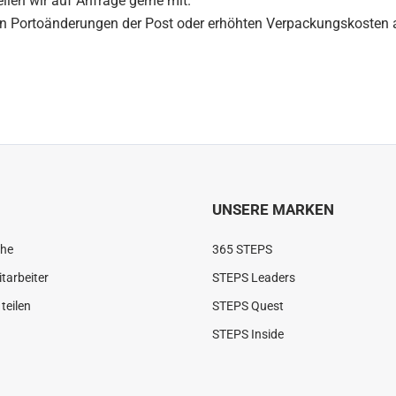
len wir auf Anfrage gerne mit.
von Portoänderungen der Post oder erhöhten Verpackungskosten
UNSERE MARKEN
che
365 STEPS
tarbeiter
STEPS Leaders
teilen
STEPS Quest
STEPS Inside