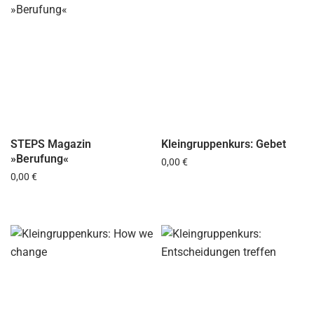
STEPS Magazin
Kleingruppenkurs: Gebet
»Berufung«
Regulärer Preis:
0,00 €
Regulärer Preis:
0,00 €