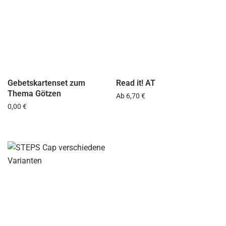
Gebetskartenset zum
Read it! AT
Thema Götzen
Regulärer Preis:
Ab
6,70 €
Regulärer Preis:
0,00 €