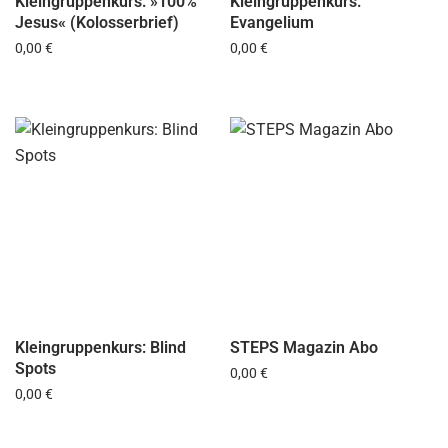
Kleingruppenkurs: »100%
Kleingruppenkurs:
Jesus« (Kolosserbrief)
Evangelium
Regulärer Preis:
Regulärer Preis:
0,00 €
0,00 €
Kleingruppenkurs: Blind
STEPS Magazin Abo
Spots
Regulärer Preis:
0,00 €
Regulärer Preis:
0,00 €