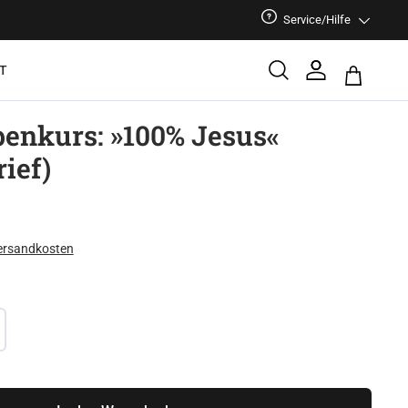
Service/Hilfe
T
enkurs: »100% Jesus«
ief)
Versandkosten
: Gib den gewünschten Wert ein oder benu