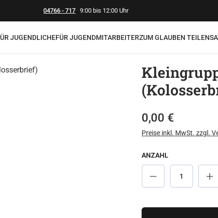
04766 - 717
9:00 bis 12:00 Uhr
FÜR JUGENDLICHE
FÜR JUGENDMITARBEITER
ZUM GLAUBEN TEILEN
SA
Kleingrupp
(Kolosserbr
Regulärer Preis:
0,00 €
Preise inkl. MwSt. zzgl. 
ANZAHL
Produkt Anzahl