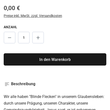
Regulärer Preis:
0,00 €
Preise inkl. MwSt. zzgl. Versandkosten
ANZAHL
Produkt Anzahl: Gib den gewünschten Wert ei
In den Warenkorb
Beschreibung
Wir alle haben "Blinde Flecken" in unserem Glaubensleben:
durch unsere Prägung, unseren Charakter, unsere
Gemeindezugehörigkeit. Jesus sagt, er ist gekommen,