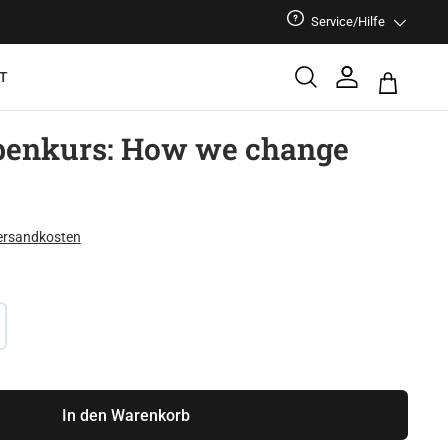
Service/Hilfe
T
penkurs: How we change
Versandkosten
: Gib den gewünschten Wert ein oder benu
In den Warenkorb