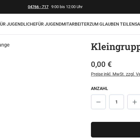
04766 - 717
9:00 bis 12:00 Uhr
FÜR JUGENDLICHE
FÜR JUGENDMITARBEITER
ZUM GLAUBEN TEILEN
SA
Kleingrup
Regulärer Preis:
0,00 €
Preise inkl. MwSt. zzgl. 
ANZAHL
Produkt Anzahl