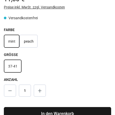
Preise inkl. MwSt. zzgl. Versandkosten
Versandkostenfrei
AUSWÄHLEN
FARBE
mint
peach
AUSWÄHLEN
GRÖSSE
37-41
ANZAHL
Produkt Anzahl: Gib den gewünschten Wert ei
In den Warenkorb