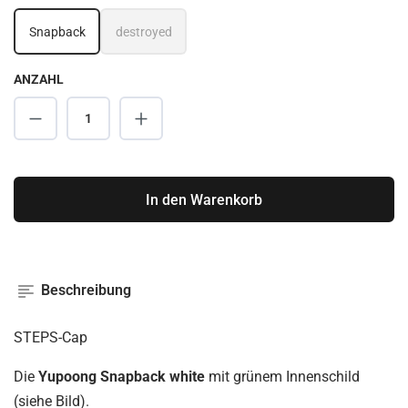
Snapback
destroyed
(Diese Option ist zurzeit nicht verfügbar.)
ANZAHL
Produkt Anzahl: Gib den gewünschten Wert ei
In den Warenkorb
Beschreibung
STEPS-Cap
Die
Yupoong Snapback white
mit grünem Innenschild
(siehe Bild).