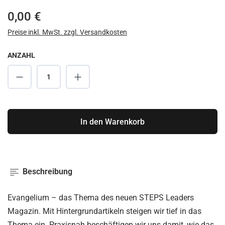
Regulärer Preis:
0,00 €
Preise inkl. MwSt. zzgl. Versandkosten
ANZAHL
Produkt Anzahl: Gib den gewünschten Wert ei
In den Warenkorb
Beschreibung
Evangelium – das Thema des neuen STEPS Leaders
Magazin. Mit Hintergrundartikeln steigen wir tief in das
Thema ein. Praxisnah beschäftigen wir uns damit, wie das