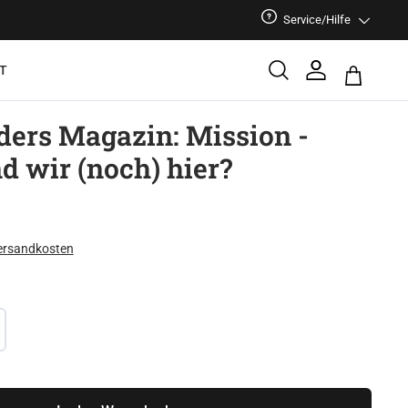
Service/Hilfe
T
ers Magazin: Mission -
 wir (noch) hier?
Versandkosten
: Gib den gewünschten Wert ein oder benu