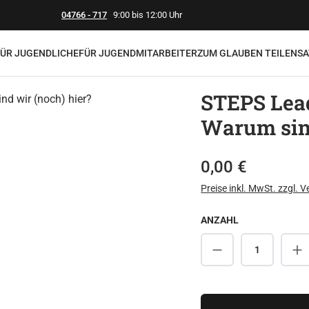
04766 - 717
9:00 bis 12:00 Uhr
FÜR JUGENDLICHE
FÜR JUGENDMITARBEITER
ZUM GLAUBEN TEILEN
SA
STEPS Lead
Warum sind
Regulärer Preis:
0,00 €
Preise inkl. MwSt. zzgl. 
ANZAHL
Produkt Anzahl